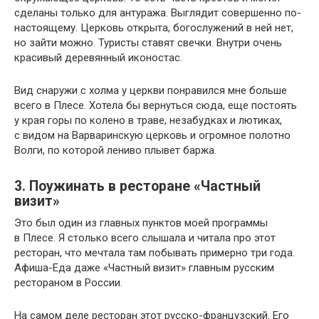
сделаны только для антуража. Выглядит совершенно по-
настоящему. Церковь открыта, богослужений в ней нет,
но зайти можно. Туристы ставят свечки. Внутри очень
красивый деревянный иконостас.
Вид снаружи с холма у церкви понравился мне больше
всего в Плесе. Хотела бы вернуться сюда, еще постоять
у края горы по колено в траве, незабудках и лютиках,
с видом на Варваринскую церковь и огромное полотно
Волги, по которой лениво плывет баржа.
3. Поужинать в ресторане «Частный
визит»
Это был один из главных пунктов моей программы
в Плесе. Я столько всего слышала и читала про этот
ресторан, что мечтала там побывать примерно три года.
Афиша-Еда даже «Частный визит» главным русским
рестораном в России.
На самом деле ресторан этот русско-французский. Его