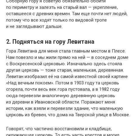
Соборную гору я советую обязательно обойти
по периметру и залезть на старый вал — укрепление,
оставшееся с древних времен. Там еще почти нет людей,
потому что все ходят только по видовой тропе
и не заглядывают дальше.
2. Подняться на гору Левитана
Гора Левитана для меня стала главным местом в Плесе.
Нам повезло и мы жили прямо на ней — в соседнем доме
с Воскресенской церковью. Изначально здесь стояла
другая церковь — тоже старая, маленькая, деревянная.
Левитан изобразил её на самой известной своей картине
«Над вечным покоем». Потом в 1903 году та церковь
сгорела, почти весь век гора пустовала, а в 1982 году
сюда перевезли аналогичную деревянную церковь
из деревни в Ивановской области. Поражают меня
истории, как взяли и перевезли здание, что маленькую
церковь из бревен, что дома на Тверской улице в Москве.
Говорят, что частично восстановили и кладбище,
окружающее церковь. То есть часть крестов и могил